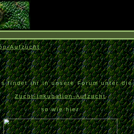
hondromania.com,www.chondromania.eu
ng,Aru,Biak,Merauke,Wamena,Wameniak,Jayapura,Jaya, Manokwari,Kafia
on-Aufzucht
os findet ihr in unsere Forum unter die
Zucht-Inkubation-Aufzucht
so wie hier