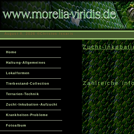
August 8, 2026 ©Christos Issaris
www.morelia-viridis.de,www.c
Chondropython,Morelia Viridis,Baumpython,Python,GTP,Chondro, Soro
Zucht-Inkubati
Home
Haltung-Allgemeines
Lokalformen
Zahlreiche Inf
Tierbestand-Collection
Terrarien-Technik
Zucht-Inkubation-Aufzucht
Krankheiten-Probleme
Fotoalbum