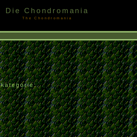
Die Chondromania
The Chondromania
u,Lereh
 kategorie: